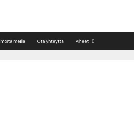
Ilmoita meillä
Ota yhteyttä
Aiheet