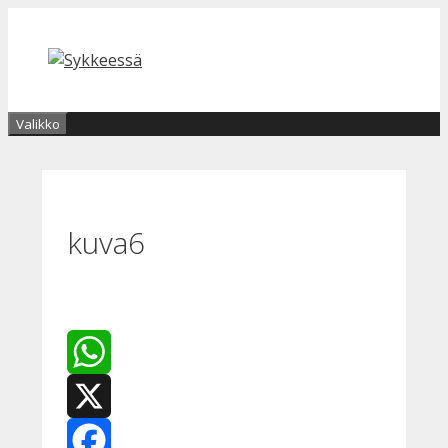
Siirry
sisältöön
Valikko
kuva6
WhatsApp
X