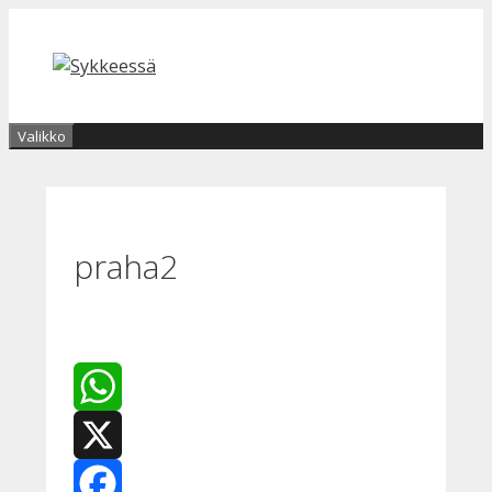
Siirry
sisältöön
Valikko
praha2
WhatsApp
X