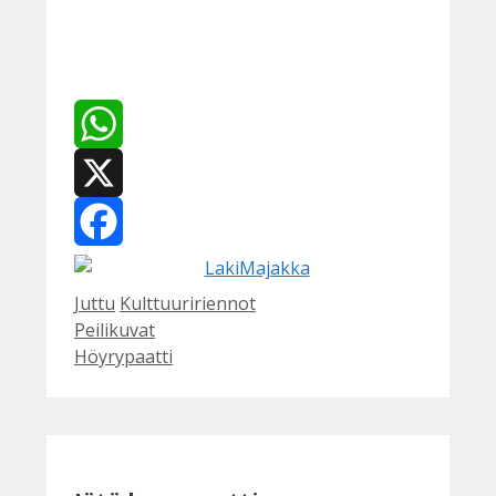
WhatsApp
X
Facebook
Kategoriat
Avainsanat
Juttu
Kulttuuririennot
Peilikuvat
Höyrypaatti