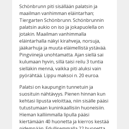
Schönbrunn piti sisällään palatsin ja
maailman vanhimman eläintarhan;
Tiergarten Schönbrunn. Schönbrunnin
palatsin aukio on iso ja jokapuolella on
jotakin. Maailman vanhimmalla
eläintarhalla näkyi kirahveja, norsuja,
jääkarhuja ja muuta eläimellistä ystävää.
Pingviinejä unohtamatta. Ajan siellä sai
kulumaan hyvin, sillä taisi reilu 3 tuntia
sielläkin mennä, vaikka piti aluksi vain
pyörähtää. Lippu maksoi n. 20 euroa.
Palatsi on kaupungin tunnetuin ja
suosituin nähtävyys. Pienen hinnan kun
kehtasi lipusta veloittaa, niin sisälle pääsi
tutustumaan kuninkaallisiin huoneisiin.
Hieman kalliimmalla lipulla pääsi
kiertämään 40 huonetta ja kierros kestää
pidempään. Edullisemmalla 22 huonetta.