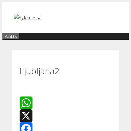
Siirry
sisältöön
Valikko
Ljubljana2
WhatsApp
X