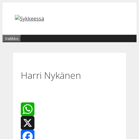
Siirry
sisältöön
Valikko
Harri Nykänen
WhatsApp
X