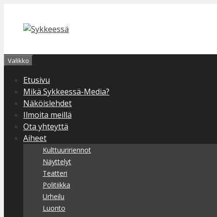
Siirry
sisältöön
Valikko
Etusivu
Mikä Sykkeessä-Media?
Näköislehdet
Ilmoita meillä
Ota yhteyttä
Aiheet
Kulttuuririennot
Näyttelyt
Teatteri
Politiikka
Urheilu
Luonto