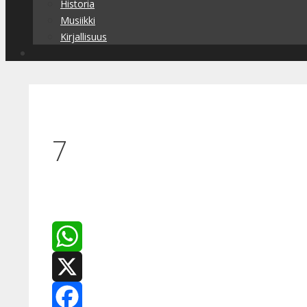
Historia
Musiikki
Kirjallisuus
7
WhatsApp
X