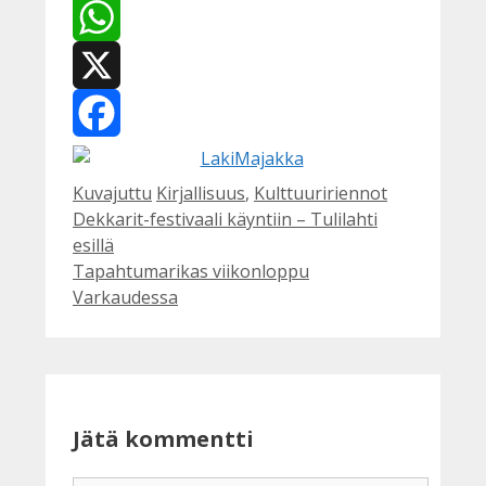
WhatsApp
X
Facebook
Kategoriat
Avainsanat
Kuvajuttu
Kirjallisuus
,
Kulttuuririennot
Dekkarit-festivaali käyntiin – Tulilahti
esillä
Tapahtumarikas viikonloppu
Varkaudessa
Jätä kommentti