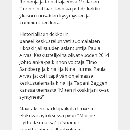
Rinneoja ja toimittaja Vesa Moilanen.
Tunnin mittaan teemaa pohdiskeltiin
yleisön runsaiden kysymysten ja
kommenttien kera.
Historiallisen dekkarin
paneelikeskustelun veti suomalaisen
rikoskirjallisuuden asiantuntija Paula
Arvas. Keskustelijoina olivat vuoden 2014
Johtolanka-palkinnon voittaja Timo
Sandberg ja kirjailija Nina Hurma. Paula
Arvas jatkoi iltapäivän ohjelmassa
keskustelemalla kirjailija Tapani Baggen
kanssa teemasta ”Miten rikoskirjani ovat
syntyneet?”
Navitaksen parkkipaikalla Drive-in-
elokuvanäytöksessä pyöri ”Marnie –
Tyttö ikkunassa” ja Suomen
jännittävimmän iltaohjelman,