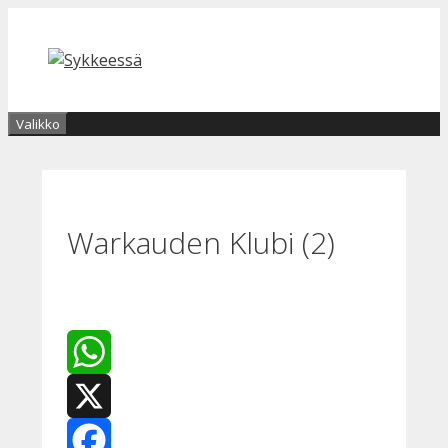
Siirry
sisältöön
Valikko
Warkauden Klubi (2)
WhatsApp
X