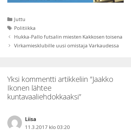
p
o
Kategoriat
Juttu
p
k
Avainsanat
Politiikka
Hukka-Pallo futsalin miesten Kakkosen toisena
Virkamiesklubille uusi omistaja Varkaudessa
Yksi kommentti artikkeliin ” Jaakko
Ikonen lähtee
kuntavaaliehdokkaaksi”
Liisa
11.3.2017 klo 03:20