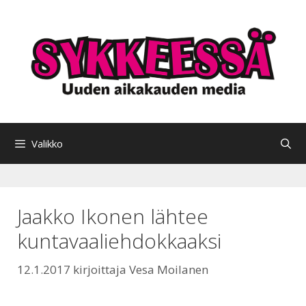
Siirry
sisältöön
Valikko
Jaakko Ikonen lähtee
kuntavaaliehdokkaaksi
12.1.2017
kirjoittaja
Vesa Moilanen