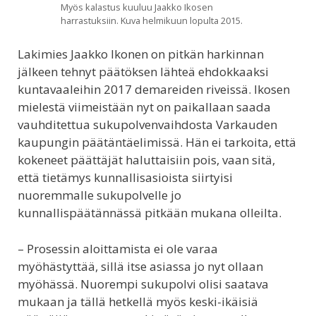
Myös kalastus kuuluu Jaakko Ikosen
harrastuksiin. Kuva helmikuun lopulta 2015.
Lakimies Jaakko Ikonen on pitkän harkinnan
jälkeen tehnyt päätöksen lähteä ehdokkaaksi
kuntavaaleihin 2017 demareiden riveissä. Ikosen
mielestä viimeistään nyt on paikallaan saada
vauhditettua sukupolvenvaihdosta Varkauden
kaupungin päätäntäelimissä. Hän ei tarkoita, että
kokeneet päättäjät haluttaisiin pois, vaan sitä,
että tietämys kunnallisasioista siirtyisi
nuoremmalle sukupolvelle jo
kunnallispäätännässä pitkään mukana olleilta.
– Prosessin aloittamista ei ole varaa
myöhästyttää, sillä itse asiassa jo nyt ollaan
myöhässä. Nuorempi sukupolvi olisi saatava
mukaan ja tällä hetkellä myös keski-ikäisiä