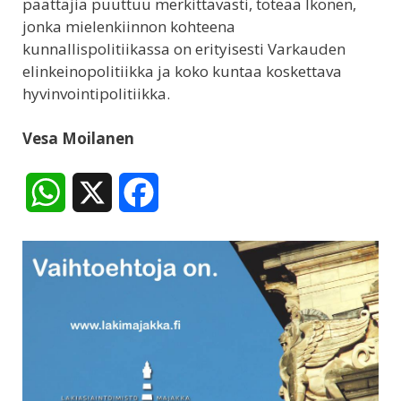
päättäjiä puuttuu merkittävästi, toteaa Ikonen,
jonka mielenkiinnon kohteena
kunnallispolitiikassa on erityisesti Varkauden
elinkeinopolitiikka ja koko kuntaa koskettava
hyvinvointipolitiikka.
Vesa Moilanen
W
X
F
h
a
a
c
t
e
s
b
A
o