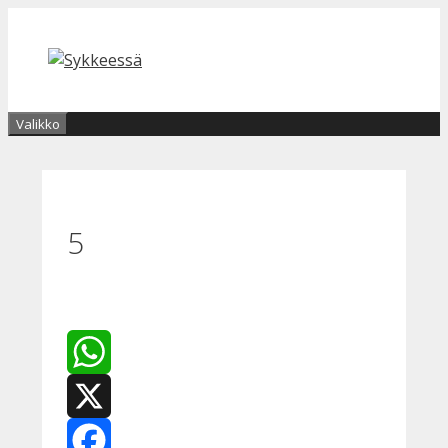
Siirry
sisältöön
Valikko
5
WhatsApp
X