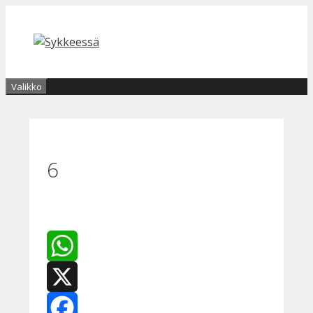
Siirry
sisältöön
Valikko
6
WhatsApp
X