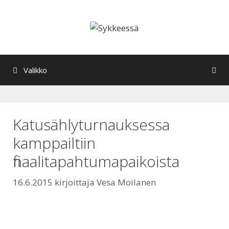
Siirry
sisältöön
Valikko
Katusählyturnauksessa
kamppailtiin
finaalitapahtumapaikoista
16.6.2015
kirjoittaja
Vesa Moilanen