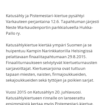
Katusähly ja Pistemestari-kiertue pysähtyi
Varkauteen perjantaina 12.6. Tapahtuman järjesti
Neste Warkaudenportin parkkialueella Hukka-
Pallo ry.
Katusählykiertue kiertää ympäri Suomen ja se
huipentuu Kampin Narinkkatorilla Helsingissä
pelattavaan finaalitapahtumaan 29.8.2015.
Finaaliturnaukseen selviytyvät kiertueturnausten
sarjavoittajat. Kiertuesarjoina ovat tuttuun
tapaan miesten, naisten, firmajoukkueiden,
sekajoukkueiden sekä tyttöjen ja poikien sarjat.
Vuosi 2015 on Katusählyn 20. juhlavuosi.
Katusählykiertueen rinnalle on lanseerattu
ensimmäistä kertaa myös Pistemestari-kiertue.