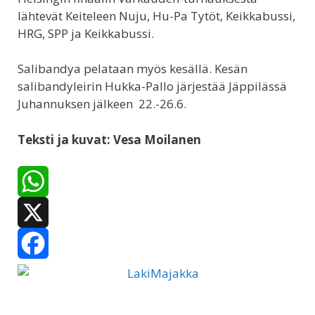
lähtevät Keiteleen Nuju, Hu-Pa Tytöt, Keikkabussi,
HRG, SPP ja Keikkabussi.
Salibandya pelataan myös kesällä. Kesän
salibandyleirin Hukka-Pallo järjestää Jäppilässä
Juhannuksen jälkeen 22.-26.6.
Teksti ja kuvat: Vesa Moilanen
W
h
X
a
F
t
a