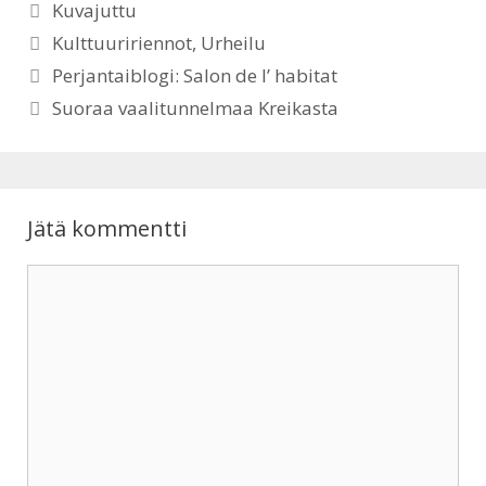
Kategoriat
Kuvajuttu
s
c
Avainsanat
Kulttuuririennot
,
Urheilu
Perjantaiblogi: Salon de l’ habitat
A
e
Suoraa vaalitunnelmaa Kreikasta
p
b
p
o
o
Jätä kommentti
k
Kommentti