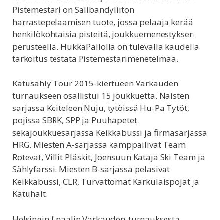
Pistemestari on Salibandyliiton
harrastepelaamisen tuote, jossa pelaaja kerää
henkilökohtaisia pisteitä, joukkuemenestyksen
perusteella. Hukka­Pallolla on tulevalla kaudella
tarkoitus testata Pistemestari­menetelmää.
Katusähly Tour 2015-kiertueen Varkauden
turnaukseen osallistui 15 joukkuetta. Naisten
sarjassa Keiteleen Nuju, tytöissä Hu-Pa Tytöt,
pojissa SBRK, SPP ja Puuhapetet,
sekajoukkuesarjassa Keikkabussi ja firmasarjassa
HRG. Miesten A-sarjassa kamppailivat Team
Rotevat, Villit Pläskit, Joensuun Kataja Ski Team ja
Sählyfarssi. Miesten B-sarjassa pelasivat
Keikkabussi, CLR, Turvattomat Karkulaispojat ja
Katuhait.
Helsingin finaalin Varkauden-turnauksesta