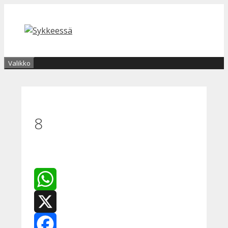
Siirry
sisältöön
Valikko
8
WhatsApp
X