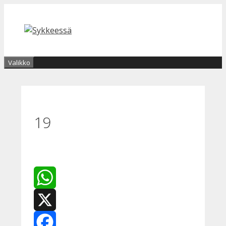
Siirry
sisältöön
Valikko
19
WhatsApp
X