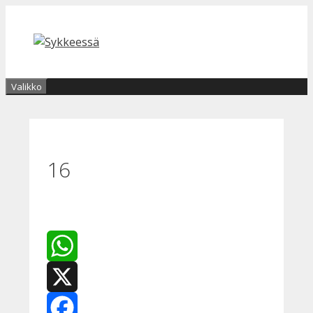
Siirry
sisältöön
Valikko
16
WhatsApp
X