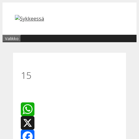
Siirry
sisältöön
Valikko
15
WhatsApp
X