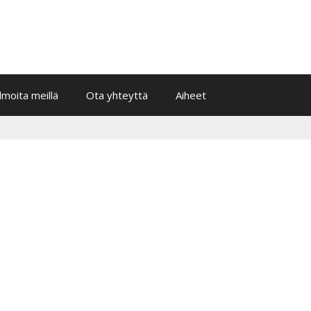
Ilmoita meillä
Ota yhteyttä
Aiheet