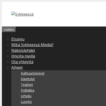
Siirry
sisältöön
Valikko
Etusivu
Mikä Sykkeessä-Media?
Näköislehdet
Ilmoita meillä
Ota yhteyttä
Aiheet
Kulttuuririennot
Näyttelyt
Teatteri
Politiikka
Urheilu
Luonto