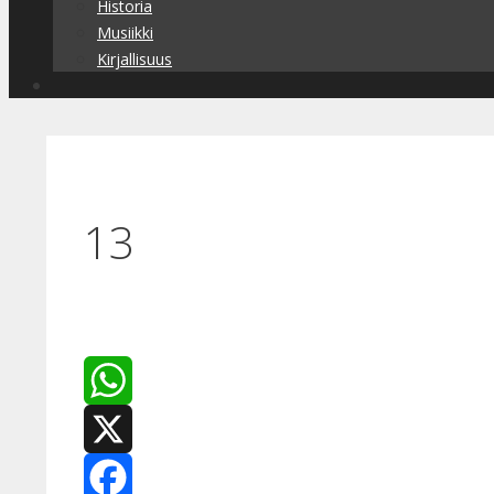
Historia
Musiikki
Kirjallisuus
13
WhatsApp
X