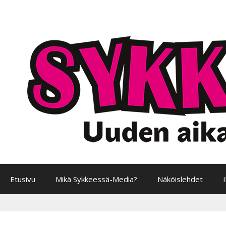
Siirry
sisältöön
Etusivu
Mikä Sykkeessä-Media?
Näköislehdet