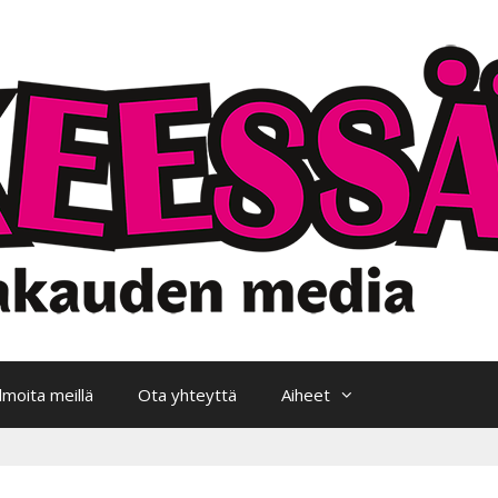
Ilmoita meillä
Ota yhteyttä
Aiheet