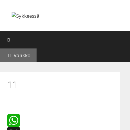
Siirry
sisältöön
Valikko
11