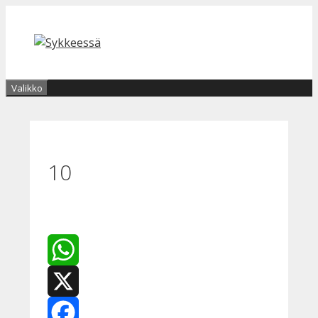
Siirry
sisältöön
Valikko
10
WhatsApp
X