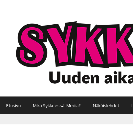
Siirry
sisältöön
Etusivu
Mikä Sykkeessä-Media?
Näköislehdet