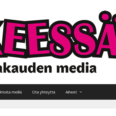
Ilmoita meillä
Ota yhteyttä
Aiheet