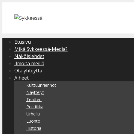
Siirry
sisältöön
Etusivu
Mikä Sykkeessä-Media?
Näköislehdet
Ilmoita meillä
Ota yhteyttä
Aiheet
Kulttuuririennot
Näyttelyt
Teatteri
Politiikka
Urheilu
Luonto
Historia