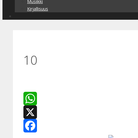
Musiikki
Kirjallisuus
10
WhatsApp
X