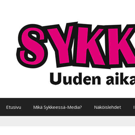
Siirry
sisältöön
Etusivu
Mikä Sykkeessä-Media?
Näköislehdet