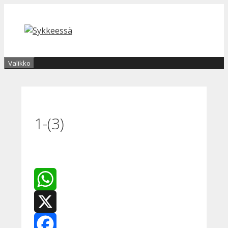
Siirry
sisältöön
Valikko
1-(3)
WhatsApp
X