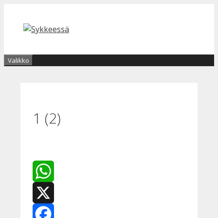
Siirry
sisältöön
Valikko
1 (2)
WhatsApp
X