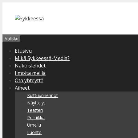
Siirry
sisältöön
Valikko
Etusivu
Mikä Sykkeessä-Media?
Näköislehdet
Ilmoita meillä
Ota yhteyttä
Aiheet
Kulttuuririennot
Näyttelyt
Teatteri
Politiikka
Urheilu
Luonto