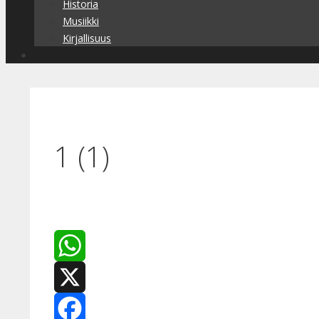
Historia
Musiikki
Kirjallisuus
1 (1)
WhatsApp
X