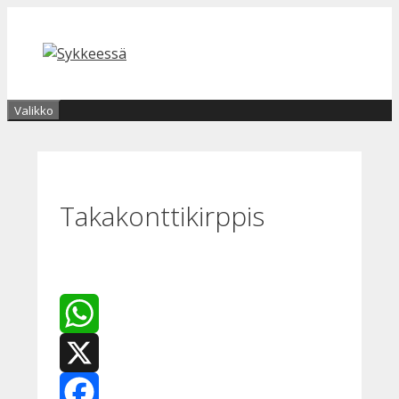
Siirry
sisältöön
Valikko
Takakonttikirppis
WhatsApp
X