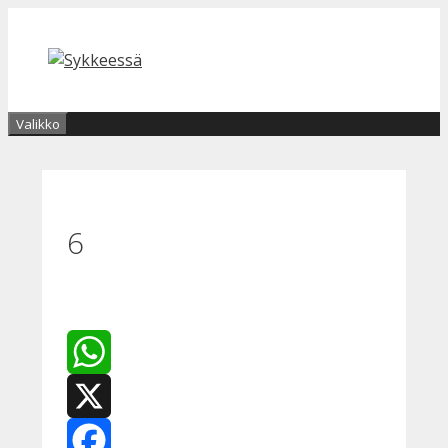
Siirry
sisältöön
Valikko
6
WhatsApp
X