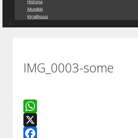
Historia
Musiikki
Kirjallisuus
IMG_0003-some
WhatsApp
X