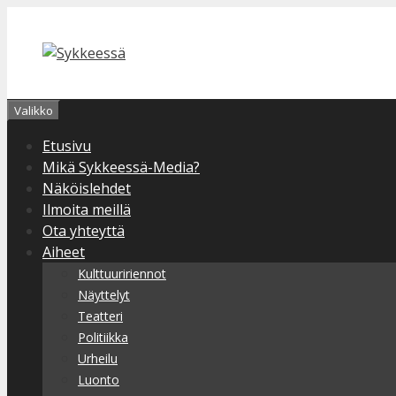
Siirry
sisältöön
Valikko
Etusivu
Mikä Sykkeessä-Media?
Näköislehdet
Ilmoita meillä
Ota yhteyttä
Aiheet
Kulttuuririennot
Näyttelyt
Teatteri
Politiikka
Urheilu
Luonto