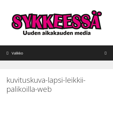
Siirry
sisältöön
Valikko
kuvituskuva-lapsi-leikkii-
palikoilla-web