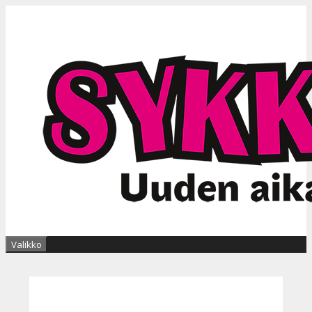
Siirry
sisältöön
Valikko