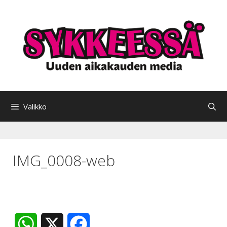
Siirry
sisältöön
Valikko
IMG_0008-web
W
X
F