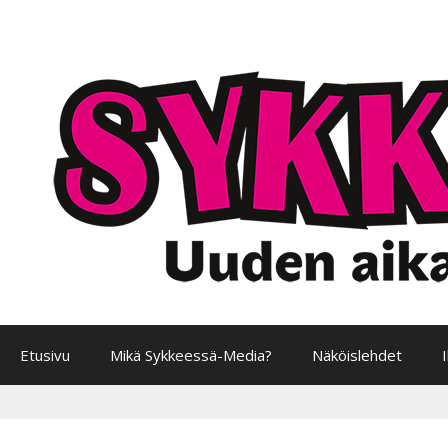
Siirry
sisältöön
Etusivu
Mikä Sykkeessä-Media?
Näköislehdet