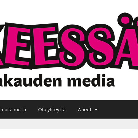
Ilmoita meillä
Ota yhteyttä
Aiheet