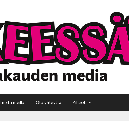
Ilmoita meillä
Ota yhteyttä
Aiheet