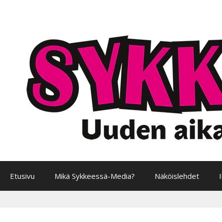
Siirry
sisältöön
Etusivu
Mikä Sykkeessä-Media?
Näköislehdet