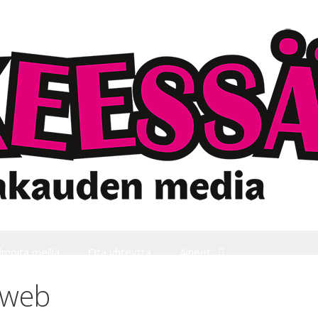
Ilmoita meillä
Ota yhteyttä
Aiheet
-web