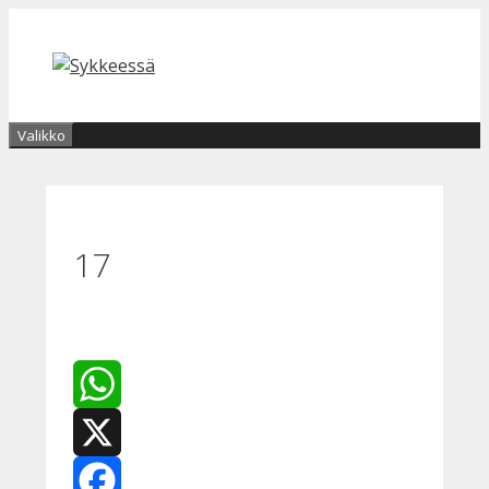
Siirry
sisältöön
Valikko
17
WhatsApp
X