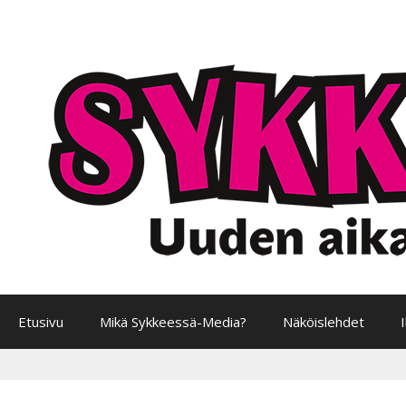
Siirry
sisältöön
Etusivu
Mikä Sykkeessä-Media?
Näköislehdet