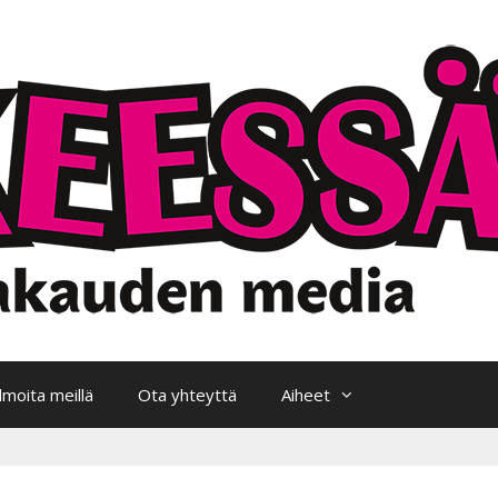
Ilmoita meillä
Ota yhteyttä
Aiheet