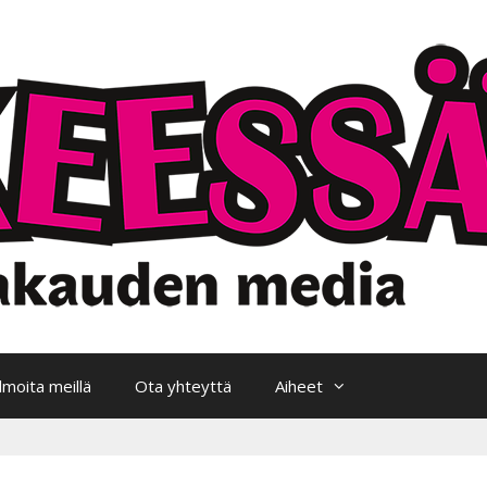
Ilmoita meillä
Ota yhteyttä
Aiheet