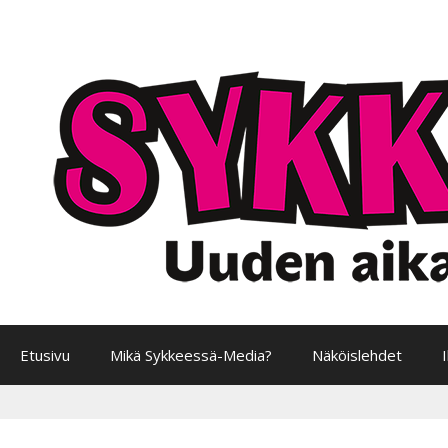
Siirry
sisältöön
Etusivu
Mikä Sykkeessä-Media?
Näköislehdet