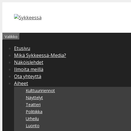
Siirry
sisältöön
Valikko
Etusivu
Mikä Sykkeessä-Media?
Näköislehdet
Ilmoita meillä
Ota yhteyttä
Aiheet
Kulttuuririennot
Näyttelyt
Teatteri
Politiikka
Urheilu
Luonto