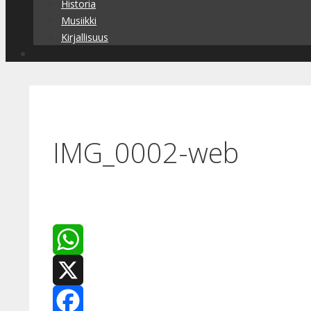
Historia
Musiikki
Kirjallisuus
IMG_0002-web
WhatsApp
X