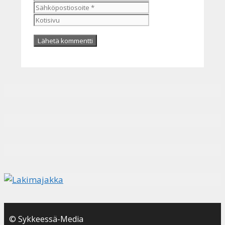
Kotisivu
© Sykkeessä-Media