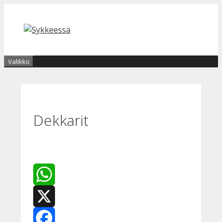
Siirry
sisältöön
Valikko
Dekkarit
WhatsApp
X