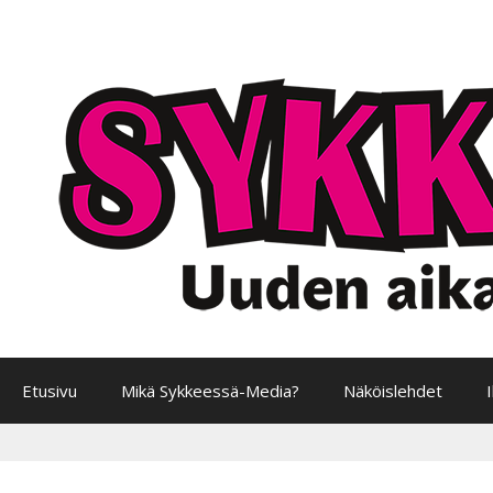
Siirry
sisältöön
Etusivu
Mikä Sykkeessä-Media?
Näköislehdet