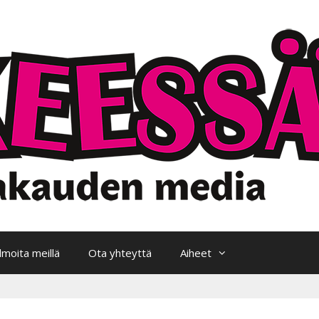
Ilmoita meillä
Ota yhteyttä
Aiheet