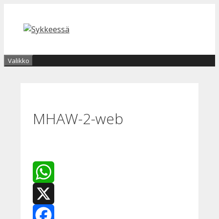
Siirry
sisältöön
Valikko
MHAW-2-web
WhatsApp
X