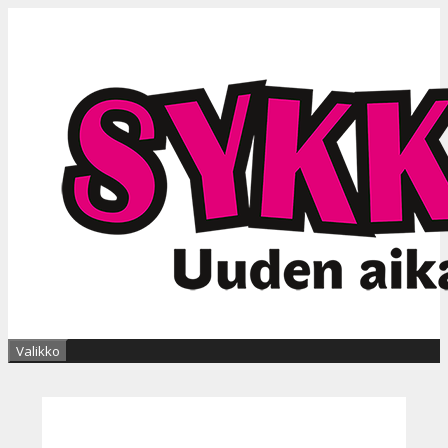
Siirry
sisältöön
Valikko