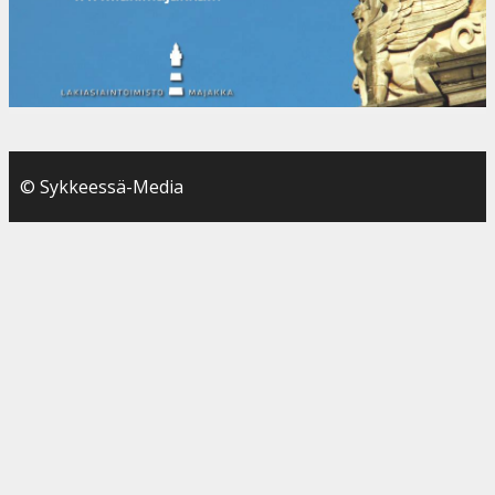
© Sykkeessä-Media