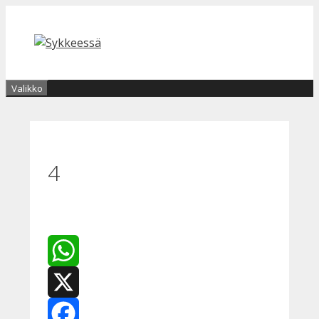
Siirry
sisältöön
Valikko
4
WhatsApp
X