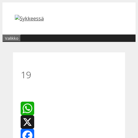
Siirry
sisältöön
Valikko
19
WhatsApp
X