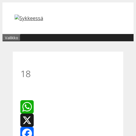
Siirry
sisältöön
Valikko
18
WhatsApp
X