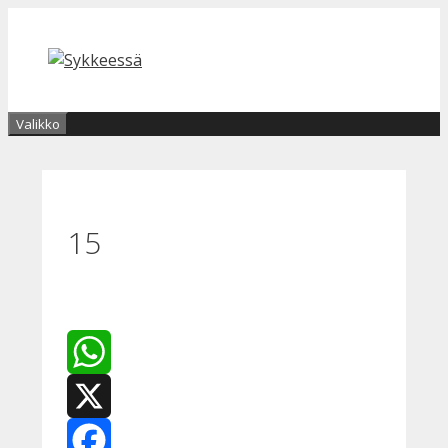
Siirry
sisältöön
Valikko
15
WhatsApp
X